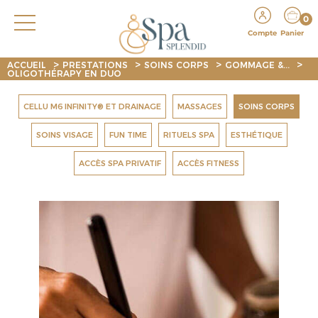
0
Compte
Panier
>
>
>
>
ACCUEIL
PRESTATIONS
SOINS CORPS
GOMMAGE &...
OLIGOTHÉRAPY EN DUO
CELLU M6 INFINITY® ET DRAINAGE
MASSAGES
SOINS CORPS
SOINS VISAGE
FUN TIME
RITUELS SPA
ESTHÉTIQUE
ACCÈS SPA PRIVATIF
ACCÈS FITNESS