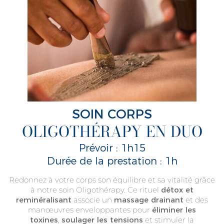
SOIN CORPS
OLIGOTHÉRAPY EN DUO
Prévoir : 1h15
Durée de la prestation : 1h
Redonnez à votre corps son équilibre et sa vitalité grâce
à notre soin Oligothérapy. Ce rituel
détox et
reminéralisant
associe un
massage drainant
et des
manœuvres enveloppantes pour
éliminer les
toxines
,
soulager les tensions
et stimuler la