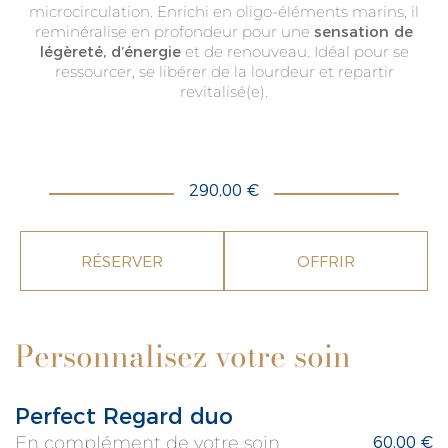
microcirculation. Enrichi en oligo-éléments marins, il
reminéralise en profondeur pour une
sensation de
légèreté, d’énergie
et de renouveau. Idéal pour se
ressourcer, se libérer de la lourdeur et repartir
revitalisé(e).
290,00 €
RÉSERVER
OFFRIR
Personnalisez votre soin
Perfect Regard duo
En complément de votre soin
60,00 €