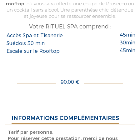
rooftop
, où vous sera offerte une coupe de Prosecco ou
un cocktail sans alcool. Une parenthèse chic, détendue
et joyeuse pour se ressourcer ensemble.
Votre RITUEL SPA comprend :
45min
Accès Spa et Tisanerie
30min
Suédois 30 min
45min
Escale sur le Rooftop
90,00 €
INFORMATIONS COMPLÉMENTAIRES
Tarif par personne.
Pour réserver cette prestation, merci de nous