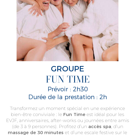
GROUPE
FUN TIME
Prévoir : 2h30
Durée de la prestation : 2h
Transformez un moment spécial en une expérience
bien-être conviviale : le
Fun Time
est idéal pour les
EVJF, anniversaires, after‑works ou journées entre amis
(de 3 à 9 personnes). Profitez d’un
accès spa
, d’un
massage de 30 minutes
et d’une escale festive sur le