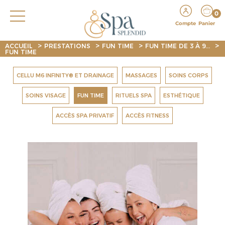
0
Compte
Panier
>
>
>
>
ACCUEIL
PRESTATIONS
FUN TIME
FUN TIME DE 3 À 9...
FUN TIME
CELLU M6 INFINITY® ET DRAINAGE
MASSAGES
SOINS CORPS
SOINS VISAGE
FUN TIME
RITUELS SPA
ESTHÉTIQUE
ACCÈS SPA PRIVATIF
ACCÈS FITNESS