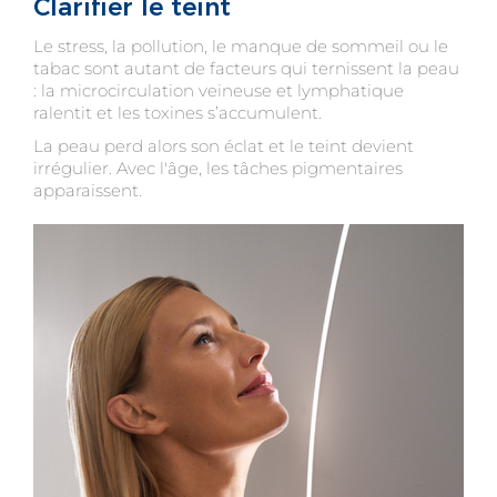
Clarifier le teint
Le stress, la pollution, le manque de sommeil ou le
tabac sont autant de facteurs qui ternissent la peau
: la microcirculation veineuse et lymphatique
ralentit et les toxines s’accumulent.
La peau perd alors son éclat et le teint devient
irrégulier.
Avec l'âge, les tâches pigmentaires
apparaissent.